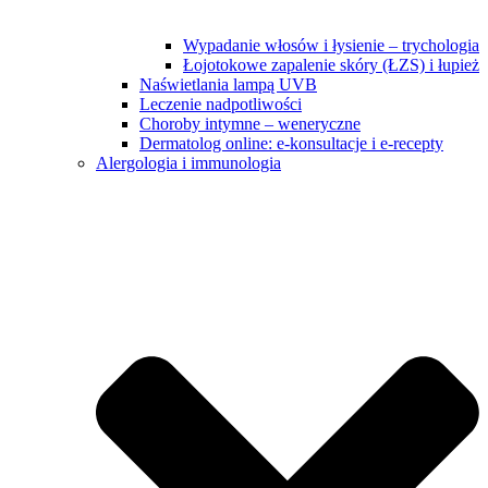
Wypadanie włosów i łysienie – trychologia
Łojotokowe zapalenie skóry (ŁZS) i łupież
Naświetlania lampą UVB
Leczenie nadpotliwości
Choroby intymne – weneryczne
Dermatolog online: e-konsultacje i e-recepty
Alergologia i immunologia