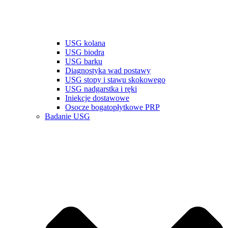
USG kolana
USG biodra
USG barku
Diagnostyka wad postawy
USG stopy i stawu skokowego
USG nadgarstka i ręki
Iniekcje dostawowe
Osocze bogatopłytkowe PRP
Badanie USG