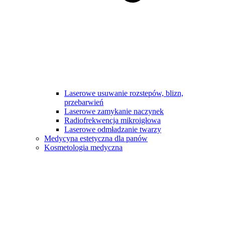
Laserowe usuwanie rozstepów, blizn,
przebarwień
Laserowe zamykanie naczynek
Radiofrekwencja mikroigłowa
Laserowe odmładzanie twarzy
Medycyna estetyczna dla panów
Kosmetologia medyczna