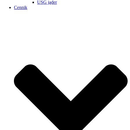
USG jąder
Cennik