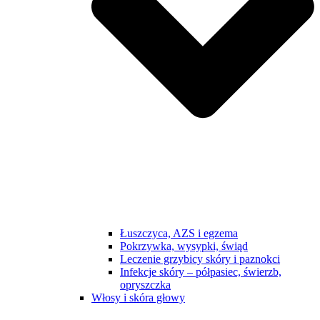
Łuszczyca, AZS i egzema
Pokrzywka, wysypki, świąd
Leczenie grzybicy skóry i paznokci
Infekcje skóry – półpasiec, świerzb,
opryszczka
Włosy i skóra głowy