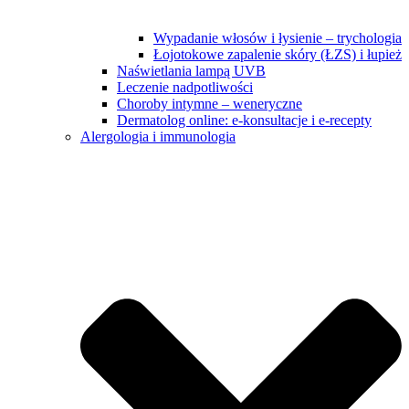
Wypadanie włosów i łysienie – trychologia
Łojotokowe zapalenie skóry (ŁZS) i łupież
Naświetlania lampą UVB
Leczenie nadpotliwości
Choroby intymne – weneryczne
Dermatolog online: e-konsultacje i e-recepty
Alergologia i immunologia