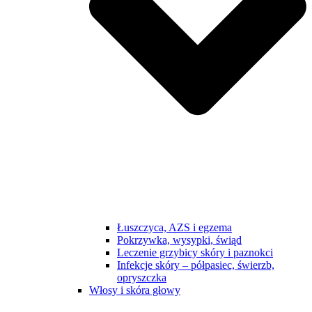
Łuszczyca, AZS i egzema
Pokrzywka, wysypki, świąd
Leczenie grzybicy skóry i paznokci
Infekcje skóry – półpasiec, świerzb,
opryszczka
Włosy i skóra głowy