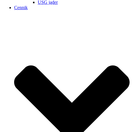
USG jąder
Cennik