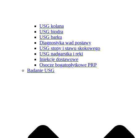
USG kolana
USG biodra
USG barku
Diagnostyka wad postawy
USG stopy i stawu skokowego
USG nadgarstka i ręki
Iniekcje dostawowe
Osocze bogatopłytkowe PRP
Badanie USG